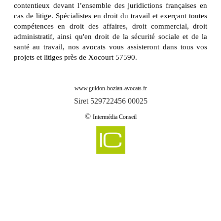
contentieux devant l’ensemble des juridictions françaises en
cas de litige. Spécialistes en droit du travail et exerçant toutes
compétences en droit des affaires, droit commercial, droit
administratif, ainsi qu'en droit de la sécurité sociale et de la
santé au travail, nos avocats vous assisteront dans tous vos
projets et litiges près de Xocourt 57590.
www.guidon-bozian-avocats.fr
Siret 529722456 00025
©
Intermédia Conseil
-
Cabinet d'avocats GUIDON & BOZIAN intervient sur aboncourt 57920
Cabinet d'avocats GUIDON & BOZIAN intervient sur aboncourt sur seille
-
57590
-
Cabinet d'avocats GUIDON & BOZIAN intervient sur abreschviller 57560
-
Cabinet d'avocats GUIDON & BOZIAN intervient sur achain 57340