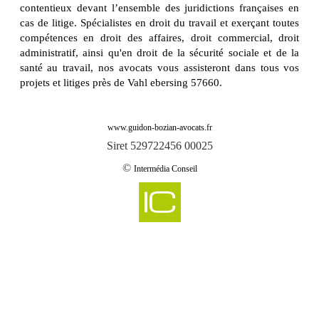
contentieux devant l’ensemble des juridictions françaises en
cas de litige. Spécialistes en droit du travail et exerçant toutes
compétences en droit des affaires, droit commercial, droit
administratif, ainsi qu'en droit de la sécurité sociale et de la
santé au travail, nos avocats vous assisteront dans tous vos
projets et litiges près de Vahl ebersing 57660.
www.guidon-bozian-avocats.fr
Siret 529722456 00025
©
Intermédia Conseil
-
Cabinet d'avocats GUIDON & BOZIAN intervient sur aboncourt 57920
Cabinet d'avocats GUIDON & BOZIAN intervient sur aboncourt sur seille
-
57590
-
Cabinet d'avocats GUIDON & BOZIAN intervient sur abreschviller 57560
-
Cabinet d'avocats GUIDON & BOZIAN intervient sur achain 57340