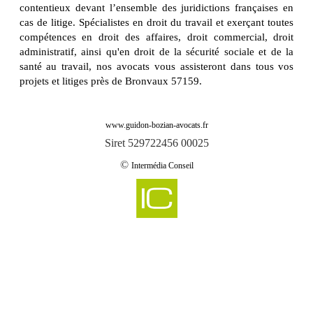
contentieux devant l’ensemble des juridictions françaises en
cas de litige. Spécialistes en droit du travail et exerçant toutes
compétences en droit des affaires, droit commercial, droit
administratif, ainsi qu'en droit de la sécurité sociale et de la
santé au travail, nos avocats vous assisteront dans tous vos
projets et litiges près de Bronvaux 57159.
www.guidon-bozian-avocats.fr
Siret 529722456 00025
©
Intermédia Conseil
-
Cabinet d'avocats GUIDON & BOZIAN intervient sur aboncourt 57920
Cabinet d'avocats GUIDON & BOZIAN intervient sur aboncourt sur seille
-
57590
-
Cabinet d'avocats GUIDON & BOZIAN intervient sur abreschviller 57560
-
Cabinet d'avocats GUIDON & BOZIAN intervient sur achain 57340