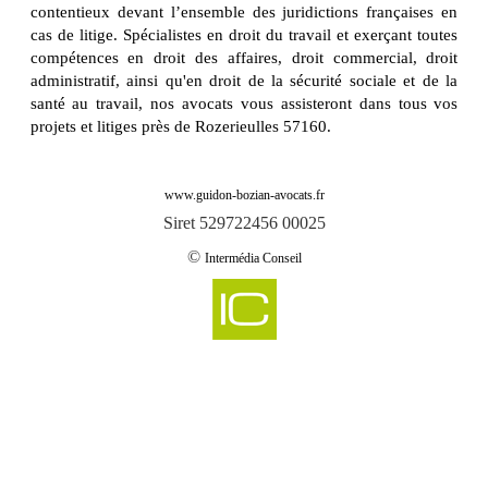
contentieux devant l’ensemble des juridictions françaises en
cas de litige. Spécialistes en droit du travail et exerçant toutes
compétences en droit des affaires, droit commercial, droit
administratif, ainsi qu'en droit de la sécurité sociale et de la
santé au travail, nos avocats vous assisteront dans tous vos
projets et litiges près de Rozerieulles 57160.
www.guidon-bozian-avocats.fr
Siret 529722456 00025
©
Intermédia Conseil
-
Cabinet d'avocats GUIDON & BOZIAN intervient sur aboncourt 57920
Cabinet d'avocats GUIDON & BOZIAN intervient sur aboncourt sur seille
-
57590
-
Cabinet d'avocats GUIDON & BOZIAN intervient sur abreschviller 57560
-
Cabinet d'avocats GUIDON & BOZIAN intervient sur achain 57340