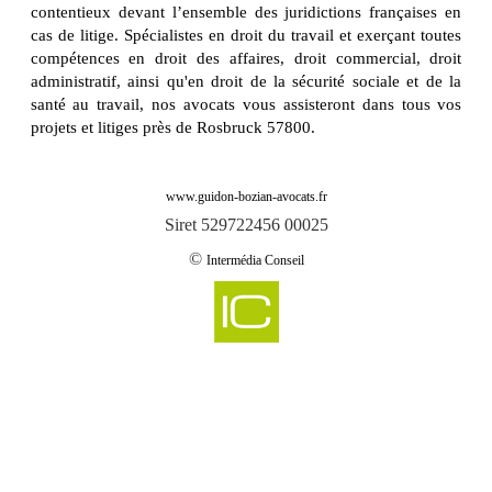
contentieux devant l’ensemble des juridictions françaises en
cas de litige. Spécialistes en droit du travail et exerçant toutes
compétences en droit des affaires, droit commercial, droit
administratif, ainsi qu'en droit de la sécurité sociale et de la
santé au travail, nos avocats vous assisteront dans tous vos
projets et litiges près de Rosbruck 57800.
www.guidon-bozian-avocats.fr
Siret 529722456 00025
©
Intermédia Conseil
-
Cabinet d'avocats GUIDON & BOZIAN intervient sur aboncourt 57920
Cabinet d'avocats GUIDON & BOZIAN intervient sur aboncourt sur seille
-
57590
-
Cabinet d'avocats GUIDON & BOZIAN intervient sur abreschviller 57560
-
Cabinet d'avocats GUIDON & BOZIAN intervient sur achain 57340