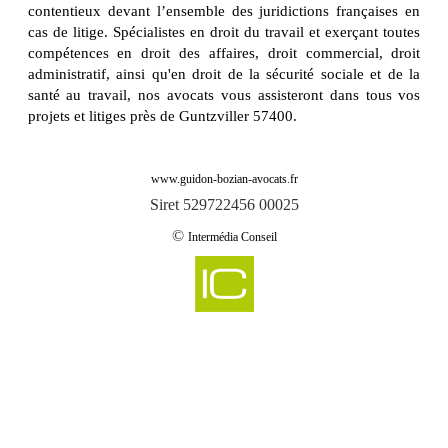
contentieux devant l’ensemble des juridictions françaises en
cas de litige. Spécialistes en droit du travail et exerçant toutes
compétences en droit des affaires, droit commercial, droit
administratif, ainsi qu'en droit de la sécurité sociale et de la
santé au travail, nos avocats vous assisteront dans tous vos
projets et litiges près de Guntzviller 57400.
www.guidon-bozian-avocats.fr
Siret 529722456 00025
©
Intermédia Conseil
-
Cabinet d'avocats GUIDON & BOZIAN intervient sur aboncourt 57920
Cabinet d'avocats GUIDON & BOZIAN intervient sur aboncourt sur seille
-
57590
-
Cabinet d'avocats GUIDON & BOZIAN intervient sur abreschviller 57560
-
Cabinet d'avocats GUIDON & BOZIAN intervient sur achain 57340