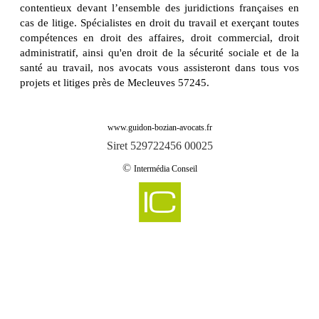
contentieux devant l’ensemble des juridictions françaises en
cas de litige. Spécialistes en droit du travail et exerçant toutes
compétences en droit des affaires, droit commercial, droit
administratif, ainsi qu'en droit de la sécurité sociale et de la
santé au travail, nos avocats vous assisteront dans tous vos
projets et litiges près de Mecleuves 57245.
www.guidon-bozian-avocats.fr
Siret 529722456 00025
©
Intermédia Conseil
-
Cabinet d'avocats GUIDON & BOZIAN intervient sur aboncourt 57920
Cabinet d'avocats GUIDON & BOZIAN intervient sur aboncourt sur seille
-
57590
-
Cabinet d'avocats GUIDON & BOZIAN intervient sur abreschviller 57560
-
Cabinet d'avocats GUIDON & BOZIAN intervient sur achain 57340