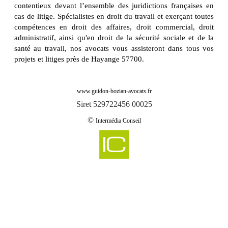
contentieux devant l’ensemble des juridictions françaises en
cas de litige. Spécialistes en droit du travail et exerçant toutes
compétences en droit des affaires, droit commercial, droit
administratif, ainsi qu'en droit de la sécurité sociale et de la
santé au travail, nos avocats vous assisteront dans tous vos
projets et litiges près de Hayange 57700.
www.guidon-bozian-avocats.fr
Siret 529722456 00025
©
Intermédia Conseil
-
Cabinet d'avocats GUIDON & BOZIAN intervient sur aboncourt 57920
Cabinet d'avocats GUIDON & BOZIAN intervient sur aboncourt sur seille
-
57590
-
Cabinet d'avocats GUIDON & BOZIAN intervient sur abreschviller 57560
-
Cabinet d'avocats GUIDON & BOZIAN intervient sur achain 57340