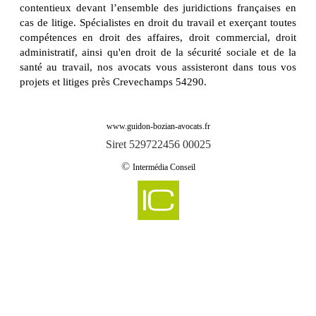
contentieux devant l’ensemble des juridictions françaises en
cas de litige. Spécialistes en droit du travail et exerçant toutes
compétences en droit des affaires, droit commercial, droit
administratif, ainsi qu'en droit de la sécurité sociale et de la
santé au travail, nos avocats vous assisteront dans tous vos
projets et litiges près Crevechamps 54290.
www.guidon-bozian-avocats.fr
Siret 529722456 00025
©
Intermédia Conseil
-
Cabinet d'avocats GUIDON & BOZIAN intervient sur abaucourt 54610
Cabinet d'avocats GUIDON & BOZIAN intervient sur abbeville les conflans
-
54800
-
Cabinet d'avocats GUIDON & BOZIAN intervient sur aboncourt 54115
-
Cabinet d'avocats GUIDON & BOZIAN intervient sur affleville 54800