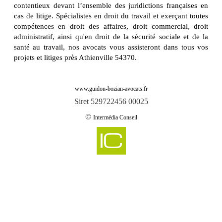
contentieux devant l’ensemble des juridictions françaises en
cas de litige. Spécialistes en droit du travail et exerçant toutes
compétences en droit des affaires, droit commercial, droit
administratif, ainsi qu'en droit de la sécurité sociale et de la
santé au travail, nos avocats vous assisteront dans tous vos
projets et litiges près Athienville 54370.
www.guidon-bozian-avocats.fr
Siret 529722456 00025
©
Intermédia Conseil
-
Cabinet d'avocats GUIDON & BOZIAN intervient sur abaucourt 54610
Cabinet d'avocats GUIDON & BOZIAN intervient sur abbeville les conflans
-
54800
-
Cabinet d'avocats GUIDON & BOZIAN intervient sur aboncourt 54115
-
Cabinet d'avocats GUIDON & BOZIAN intervient sur affleville 54800