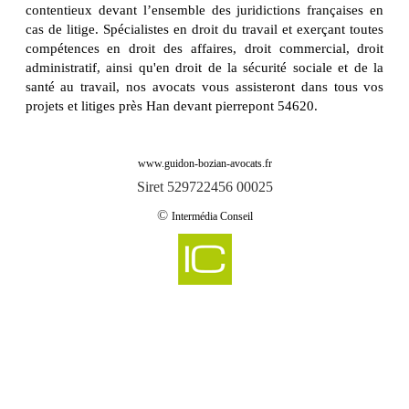
contentieux devant l’ensemble des juridictions françaises en
cas de litige. Spécialistes en droit du travail et exerçant toutes
compétences en droit des affaires, droit commercial, droit
administratif, ainsi qu'en droit de la sécurité sociale et de la
santé au travail, nos avocats vous assisteront dans tous vos
projets et litiges près Han devant pierrepont 54620.
www.guidon-bozian-avocats.fr
Siret 529722456 00025
©
Intermédia Conseil
-
Cabinet d'avocats GUIDON & BOZIAN intervient sur abaucourt 54610
Cabinet d'avocats GUIDON & BOZIAN intervient sur abbeville les conflans
-
54800
-
Cabinet d'avocats GUIDON & BOZIAN intervient sur aboncourt 54115
-
Cabinet d'avocats GUIDON & BOZIAN intervient sur affleville 54800