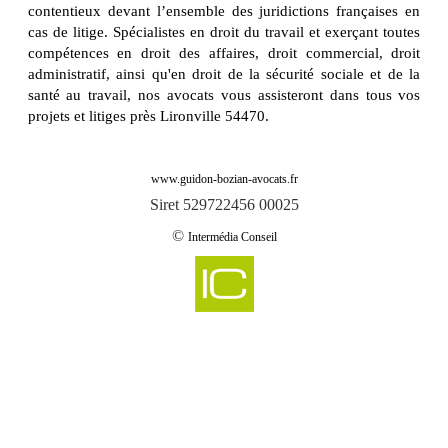
contentieux devant l’ensemble des juridictions françaises en
cas de litige. Spécialistes en droit du travail et exerçant toutes
compétences en droit des affaires, droit commercial, droit
administratif, ainsi qu'en droit de la sécurité sociale et de la
santé au travail, nos avocats vous assisteront dans tous vos
projets et litiges près Lironville 54470.
www.guidon-bozian-avocats.fr
Siret 529722456 00025
©
Intermédia Conseil
-
Cabinet d'avocats GUIDON & BOZIAN intervient sur abaucourt 54610
Cabinet d'avocats GUIDON & BOZIAN intervient sur abbeville les conflans
-
54800
-
Cabinet d'avocats GUIDON & BOZIAN intervient sur aboncourt 54115
-
Cabinet d'avocats GUIDON & BOZIAN intervient sur affleville 54800