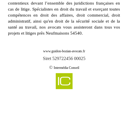
contentieux devant l’ensemble des juridictions françaises en
cas de litige. Spécialistes en droit du travail et exerçant toutes
compétences en droit des affaires, droit commercial, droit
administratif, ainsi qu'en droit de la sécurité sociale et de la
santé au travail, nos avocats vous assisteront dans tous vos
projets et litiges près Neufmaisons 54540.
www.guidon-bozian-avocats.fr
Siret 529722456 00025
©
Intermédia Conseil
-
Cabinet d'avocats GUIDON & BOZIAN intervient sur abaucourt 54610
Cabinet d'avocats GUIDON & BOZIAN intervient sur abbeville les conflans
-
54800
-
Cabinet d'avocats GUIDON & BOZIAN intervient sur aboncourt 54115
-
Cabinet d'avocats GUIDON & BOZIAN intervient sur affleville 54800