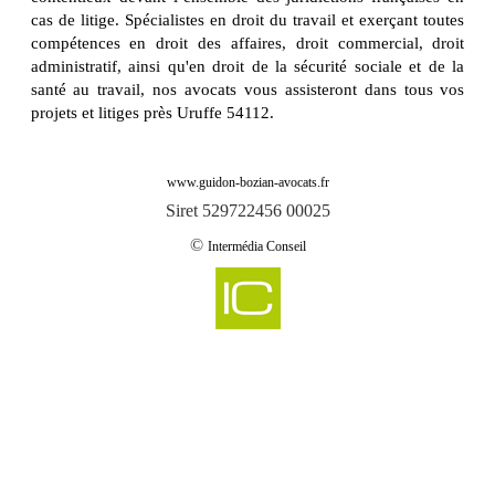
cas de litige. Spécialistes en droit du travail et exerçant toutes
compétences en droit des affaires, droit commercial, droit
administratif, ainsi qu'en droit de la sécurité sociale et de la
santé au travail, nos avocats vous assisteront dans tous vos
projets et litiges près Uruffe 54112.
www.guidon-bozian-avocats.fr
Siret 529722456 00025
©
Intermédia Conseil
-
Cabinet d'avocats GUIDON & BOZIAN intervient sur abaucourt 54610
Cabinet d'avocats GUIDON & BOZIAN intervient sur abbeville les conflans
-
54800
-
Cabinet d'avocats GUIDON & BOZIAN intervient sur aboncourt 54115
-
Cabinet d'avocats GUIDON & BOZIAN intervient sur affleville 54800