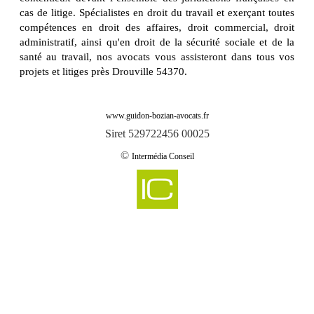
cas de litige. Spécialistes en droit du travail et exerçant toutes
compétences en droit des affaires, droit commercial, droit
administratif, ainsi qu'en droit de la sécurité sociale et de la
santé au travail, nos avocats vous assisteront dans tous vos
projets et litiges près Drouville 54370.
www.guidon-bozian-avocats.fr
Siret 529722456 00025
©
Intermédia Conseil
-
Cabinet d'avocats GUIDON & BOZIAN intervient sur abaucourt 54610
Cabinet d'avocats GUIDON & BOZIAN intervient sur abbeville les conflans
-
54800
-
Cabinet d'avocats GUIDON & BOZIAN intervient sur aboncourt 54115
-
Cabinet d'avocats GUIDON & BOZIAN intervient sur affleville 54800