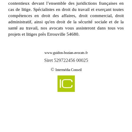
contentieux devant l’ensemble des juridictions françaises en
cas de litige. Spécialistes en droit du travail et exerçant toutes
compétences en droit des affaires, droit commercial, droit
administratif, ainsi qu'en droit de la sécurité sociale et de la
santé au travail, nos avocats vous assisteront dans tous vos
projets et litiges près Errouville 54680.
www.guidon-bozian-avocats.fr
Siret 529722456 00025
©
Intermédia Conseil
-
Cabinet d'avocats GUIDON & BOZIAN intervient sur abaucourt 54610
Cabinet d'avocats GUIDON & BOZIAN intervient sur abbeville les conflans
-
54800
-
Cabinet d'avocats GUIDON & BOZIAN intervient sur aboncourt 54115
-
Cabinet d'avocats GUIDON & BOZIAN intervient sur affleville 54800