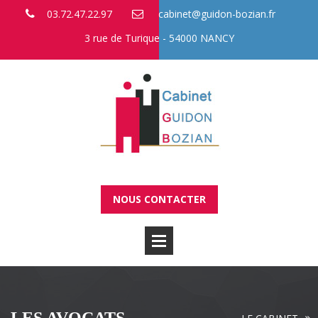
03.72.47.22.97
@
3 rue de Turique - 54000 NANCY
NOUS CONTACTER